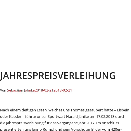
JAHRESPREISVERLEIHUNG
Von
Sebastian Johnke
2018-02-21
2018-02-21
Nach einem deftigen Essen, welches uns Thomas gezaubert hatte – Eisbein
oder Kassler – führte unser Sportwart Harald Jänike am 17.02.2018 durch
die Jahrespreisverleihung für das vergangene Jahr 2017. Im Anschluss
präsentierten uns Janno Rumpf und sein Vorschoter Bilder vom 420er-