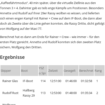
„Kaffeefahrtmodus“, 40 min später, über die virtuelle Ziellinie aus den
Tonnen 3 + 4. Dahinter gab es teils enge Kämpfe um Positionen. Besonders
Annette und Rudolf auf Ihrer 29er Rassy wollten es wissen, und lieferten
sich einen engen Kampf mit Rainer + Crew auf dem IF-Boot, die dann aber
doch als Zweite über die Linie gehen konnten, die Rassy Dritte, dicht gefolgt
von Wolfgang auf der Maxi 77.
Berechnet hat es dann am Ende für Rainer + Crew – wie immer – für den
ersten Platz gereicht. Annette und Rudolf konnten sich den zweiten Platz
sichern, Wolfgang den Dritten.
Ergebnisse
YSZ
Skipper
Boot
Zielzeit
Gesegelt
Berechnet
Rang
o.Spi
Rainer Glas
IF-Boot
114
12:51:00
01:46:00
01:32:58
1
Hallberg
Rudolf Rust
113
12:53:00
01:48:00
01:35:34
2
Rassy 29
Wolfgang