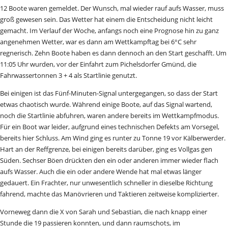
12 Boote waren gemeldet. Der Wunsch, mal wieder rauf aufs Wasser, muss
groß gewesen sein. Das Wetter hat einem die Entscheidung nicht leicht
gemacht. Im Verlauf der Woche, anfangs noch eine Prognose hin zu ganz
angenehmen Wetter, war es dann am Wettkampftag bei 6°C sehr
regnerisch. Zehn Boote haben es dann dennoch an den Start geschafft. Um
11:05 Uhr wurden, vor der Einfahrt zum Pichelsdorfer Gmünd, die
Fahrwassertonnen 3 + 4 als Startlinie genutzt.
Bei einigen ist das Fünf-Minuten-Signal untergegangen, so dass der Start
etwas chaotisch wurde. Während einige Boote, auf das Signal wartend,
noch die Startlinie abfuhren, waren andere bereits im Wettkampfmodus.
Für ein Boot war leider, aufgrund eines technischen Defekts am Vorsegel,
bereits hier Schluss. Am Wind ging es runter zu Tonne 19 vor Kälberwerder.
Hart an der Reffgrenze, bei einigen bereits darüber, ging es Vollgas gen
Süden. Sechser Böen drückten den ein oder anderen immer wieder flach
aufs Wasser. Auch die ein oder andere Wende hat mal etwas länger
gedauert. Ein Frachter, nur unwesentlich schneller in dieselbe Richtung
fahrend, machte das Manövrieren und Taktieren zeitweise komplizierter.
Vorneweg dann die X von Sarah und Sebastian, die nach knapp einer
Stunde die 19 passieren konnten, und dann raumschots, im