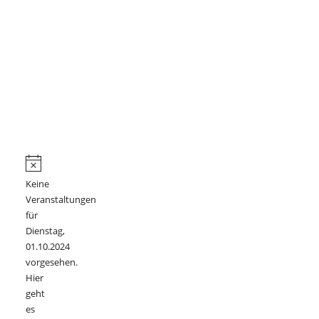
Veranstaltungen
Hinweis
Keine
für
Veranstaltungen
Dienstag,
für
Dienstag,
01.10.2024
01.10.2024
vorgesehen.
Hier
geht
es