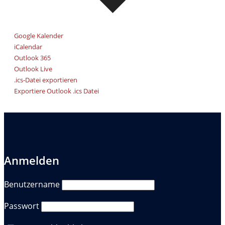
Google Kalender
iCalendar
Outlook 365
Outlook Live
.ics-Datei exportieren
Exportiere Outlook .ics Datei
Anmelden
Benutzername
Passwort