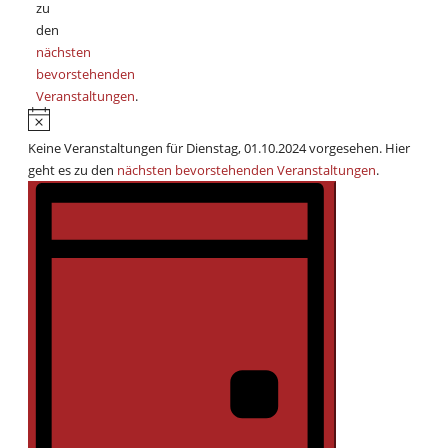
zu
den
nächsten
bevorstehenden
Veranstaltungen
.
Hinweis
Keine Veranstaltungen für Dienstag, 01.10.2024 vorgesehen. Hier
geht es zu den
nächsten bevorstehenden Veranstaltungen
.
Ansichten-
Veranstaltung
Ansichten-
Navigation
Navigation