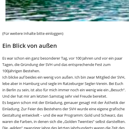
(Für weitere Inhalte bitte einloggen)
Ein Blick von außen
Es war schon ein ganz besonderer Tag, vor 100 Jahren und vor ein paar
Tagen, die Gründung der SVH und das entsprechende Fest zum
100jährigen Bestehen.
Ich blicke auf beides ein wenig von außen. Ich bin zwar Mitglied der SVH,
lebe aber in Hamburg und segle im Ratzeburger Segler-Verein. Bei Euch
in Berlin zu sein, ist also für mich immer noch ein wenig wie ein „Besuch“.
Und der hat mir am letzten Samstag sehr viel Freude bereitet.
Es begann schon mit der Einladung, genauer gesagt mit der Ästhetik der
Einladung. Zur Feier des Bestehens der SVH wurde eine eigene grafische
Gestaltung entwickelt – und die war Programm: Gold und Schwarz, das
waren die Farben, in denen sich die „Golden Twenties“ selbst darstellten.
Die „wilden“ zwanziger Jahre des letzten Jahrhunderts waren die Zeit des