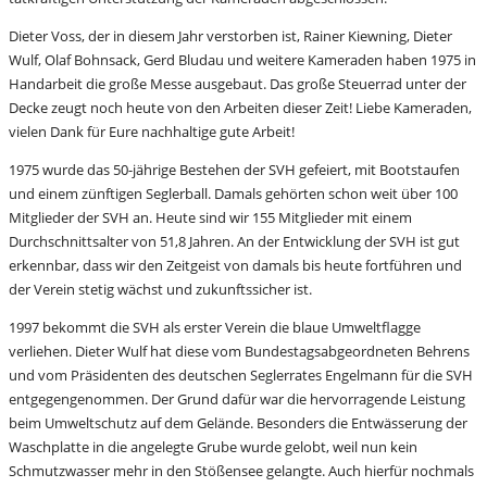
Dieter Voss, der in diesem Jahr verstorben ist, Rainer Kiewning, Dieter
Wulf, Olaf Bohnsack, Gerd Bludau und weitere Kameraden haben 1975 in
Handarbeit die große Messe ausgebaut. Das große Steuerrad unter der
Decke zeugt noch heute von den Arbeiten dieser Zeit! Liebe Kameraden,
vielen Dank für Eure nachhaltige gute Arbeit!
1975 wurde das 50-jährige Bestehen der SVH gefeiert, mit Bootstaufen
und einem zünftigen Seglerball. Damals gehörten schon weit über 100
Mitglieder der SVH an. Heute sind wir 155 Mitglieder mit einem
Durchschnittsalter von 51,8 Jahren. An der Entwicklung der SVH ist gut
erkennbar, dass wir den Zeitgeist von damals bis heute fortführen und
der Verein stetig wächst und zukunftssicher ist.
1997 bekommt die SVH als erster Verein die blaue Umweltflagge
verliehen. Dieter Wulf hat diese vom Bundestagsabgeordneten Behrens
und vom Präsidenten des deutschen Seglerrates Engelmann für die SVH
entgegengenommen. Der Grund dafür war die hervorragende Leistung
beim Umweltschutz auf dem Gelände. Besonders die Entwässerung der
Waschplatte in die angelegte Grube wurde gelobt, weil nun kein
Schmutzwasser mehr in den Stößensee gelangte. Auch hierfür nochmals