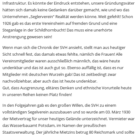
Infrastruktur. Es könnte der Eindruck entstehen, unsere Gründungsväter
hätten sich damals keine Gedanken darüber gemacht, wie und wo das
Unternehmen „Seglerverein“ Realität werden könne. Weit gefehlt! Schon
1926 gab es das erste Vereinsheim auf fremden Grund und eine
Steganlage in der Schildhornbucht! Das muss eine unerhörte
Anstrengung gewesen sein!
Wenn man sich die Chronik der SVH ansieht, stellt man aus heutiger
Sicht schnell fest, das damals etwas fehlte, nämlich die Frauen! Alle
Vereinsmitglieder waren ausschließlich männlich, das wäre heute
undenkbar und das ist auch gut so. Ebenso auffällig ist, dass es nur
Mitglieder mit deutschen Wurzeln gab! Das ist zeitbedingt zwar
nachvollziehbar, aber auch das ist heute undenkbar.
Gut, dass Ausgrenzung, elitäres Denken und ethnische Vorurteile heute
in unseren Reihen keinen Platz finden!
In den Folgejahren gab es den großen Willen, die SVH zu einem
vollständigen Segelverein auszubauen und so wurde am 03. März 1930
der Mietvertrag für unser heutiges Gelände unterzeichnet. Vermieter war
das Wasserbauamt Potsdam, im Namen der preußischen
Staatsverwaltung. Der jährliche Mietzins betrug 80 Reichsmark und sollte