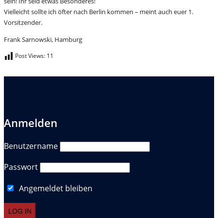
sein! Ihr seid etwas Besonderes!
Vielleicht sollte ich öfter nach Berlin kommen – meint auch euer 1.
Vorsitzender.
Frank Sarnowski, Hamburg
Post Views:
11
Anmelden
Benutzername
Passwort
Angemeldet bleiben