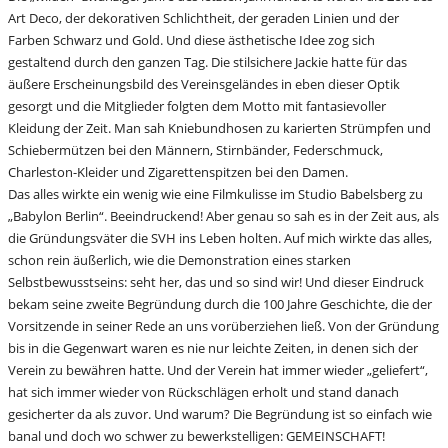
Art Deco, der dekorativen Schlichtheit, der geraden Linien und der
Farben Schwarz und Gold. Und diese ästhetische Idee zog sich
gestaltend durch den ganzen Tag. Die stilsichere Jackie hatte für das
äußere Erscheinungsbild des Vereinsgeländes in eben dieser Optik
gesorgt und die Mitglieder folgten dem Motto mit fantasievoller
Kleidung der Zeit. Man sah Kniebundhosen zu karierten Strümpfen und
Schiebermützen bei den Männern, Stirnbänder, Federschmuck,
Charleston-Kleider und Zigarettenspitzen bei den Damen.
Das alles wirkte ein wenig wie eine Filmkulisse im Studio Babelsberg zu
„Babylon Berlin“. Beeindruckend! Aber genau so sah es in der Zeit aus, als
die Gründungsväter die SVH ins Leben holten. Auf mich wirkte das alles,
schon rein äußerlich, wie die Demonstration eines starken
Selbstbewusstseins: seht her, das und so sind wir! Und dieser Eindruck
bekam seine zweite Begründung durch die 100 Jahre Geschichte, die der
Vorsitzende in seiner Rede an uns vorüberziehen ließ. Von der Gründung
bis in die Gegenwart waren es nie nur leichte Zeiten, in denen sich der
Verein zu bewähren hatte. Und der Verein hat immer wieder „geliefert“,
hat sich immer wieder von Rückschlägen erholt und stand danach
gesicherter da als zuvor. Und warum? Die Begründung ist so einfach wie
banal und doch wo schwer zu bewerkstelligen: GEMEINSCHAFT!