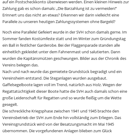
auf ein Postscheckkonto überwiesen werden. Einen kleinen Hinweis zur
Zahlung gab es schon damals: „Die Barzahlung ist zu vermeiden!“
Erinnert uns das nicht an etwas? Erkennen wir darin vielleicht eine
Parallele zu unseren heutigen Zahlungssystemen ohne Bargeld?
Noch eine Parallele! Gefeiert wurde in der SVH schon damals gerne. Im
Sommer fanden Kostümfeste statt und im Winter zum Gründungstag
ein Ball in festlicher Garderobe. Bei der Flaggenparade standen alle
einheitlich gekleidet unter dem Fahnenmast und salutierten. Dann
wurden die Kapitänsmützen geschwungen. Bilder aus der Chronik des
Vereins belegen das.
Nach und nach wurde das gemietete Grundstück begradigt und ein
Vereinsheim entstand. Die Steganlagen wurden ausgebaut.
Gaffelsegelboote lagen voll im Trend, natürlich aus Holz. Wegen der
Regattatüchtigkeit dieser Boote hatte die SVH auch damals schon eine
große Leidenschaft für Regatten und so wurde fleißig um die Wette
gesegelt.
Die schreckliche Kriegsphase zwischen 1941 und 1945 brachte den
Vereinsbetrieb der SVH zum Ende hin vollständig zum Erliegen. Das
Vereinsgrundstück wird von der Besatzungsmacht im Mai 1945
übernommen. Die vorgefundenen Anlagen blieben zum Glück