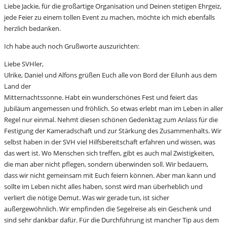
Liebe Jackie, für die großartige Organisation und Deinen stetigen Ehrgeiz,
jede Feier zu einem tollen Event zu machen, möchte ich mich ebenfalls
herzlich bedanken.
Ich habe auch noch Grußworte auszurichten:
Liebe SVHler,
Ulrike, Daniel und Alfons grüßen Euch alle von Bord der Eilunh aus dem
Land der
Mitternachtssonne. Habt ein wunderschönes Fest und feiert das
Jubiläum angemessen und fröhlich. So etwas erlebt man im Leben in aller
Regel nur einmal. Nehmt diesen schönen Gedenktag zum Anlass für die
Festigung der Kameradschaft und zur Stärkung des Zusammenhalts. Wir
selbst haben in der SVH viel Hilfsbereitschaft erfahren und wissen, was
das wert ist. Wo Menschen sich treffen, gibt es auch mal Zwistigkeiten,
die man aber nicht pflegen, sondern überwinden soll. Wir bedauern,
dass wir nicht gemeinsam mit Euch feiern können. Aber man kann und
sollte im Leben nicht alles haben, sonst wird man überheblich und
verliert die nötige Demut. Was wir gerade tun, ist sicher
außergewöhnlich. Wir empfinden die Segelreise als ein Geschenk und
sind sehr dankbar dafür. Für die Durchführung ist mancher Tip aus dem