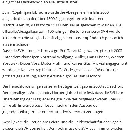
ein großes Dankeschön an alle Unterstützer.
Zum 75.-jährigen Jubiläum wurde die Absegelfeier im Jahr 2000
ausgerichtet, an der über 1500 Segelbegeisterte teilnahmen.
Nachzulesen ist, dass stolze 1100 Liter Bier ausgeschenkt wurden. Die
offizielle Absegelfeier zum 100-jährigen Bestehen unserer SVH wurde
leider durch die Mitgliedschaft abgelehnt. Das empfinde ich persönlich
als sehr schade.
Dass die SVH immer schon zu großen Taten fähig war, zeigte sich 2005
unter dem damaligen Vorstand Wolfgang Müller, Hans Fischer, Werner
Borowski, Dieter Voss, Dieter Frahn und Rainer Glas. Mit viel Engagement
wurde der Kaufvertrag für unser Gelände geschlossen. Was für eine
großartige Leistung, auch hierfür ein großes Dankeschön!
Die Herausforderungen unserer heutigen Zeit gab es 2008 auch schon.
Der damalige 1. Vorsitzende, Norbert Juhr, stellte fest, dass die SVH zur
Überalterung der Mitglieder neigte. 42% der Mitglieder waren über 60
Jahre alt. Es wurde beschlossen, sich um den Ausbau der
Jugendabteilung zu bemühen, um den Verein zu verjüngen.
Geselligkeit, die Freude am Feiern und die Leidenschaft für das Segeln
prägen die SVH von je her. Dennoch muss die SVH auch immer wieder