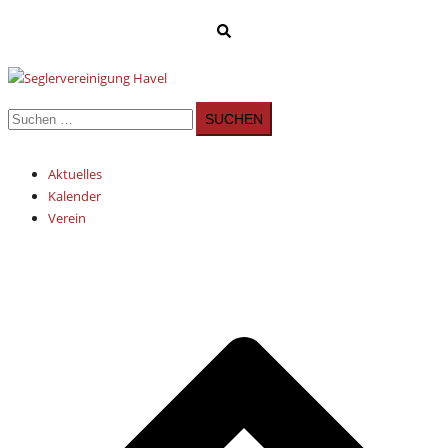
Zum
Suche
Inhalt
springen
Suchen
nach:
Aktuelles
Kalender
Verein